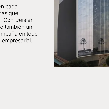
en cada
cas que
. Con Deister,
no también un
compaña en todo
 empresarial.