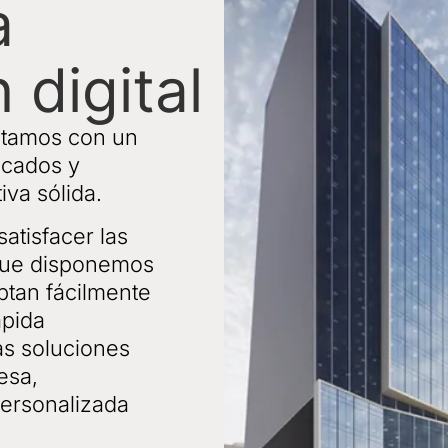
a
 digital
ntamos con un
icados y
iva sólida.
atisfacer las
 que disponemos
ptan fácilmente
ápida
s soluciones
esa,
personalizada